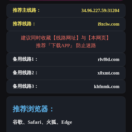
推荐主线路：
34.96.227.59:31204
推荐线路：
i9zciw.com
建议同时收藏【线路网址】与【本网页】
推荐『下载APP』 防止迷路
备用线路1：
rlvf0d.com
备用线路2：
x8xmt.com
备用线路3：
khfnmk.com
推荐浏览器：
谷歌、Safari、火狐、Edge